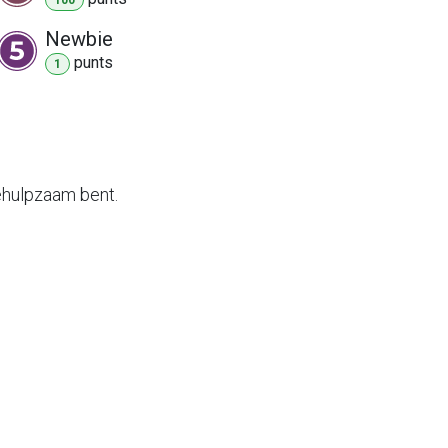
Newbie
punt
s
1
ehulpzaam bent.