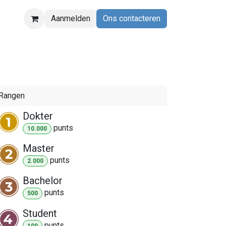
Aanmelden
Ons contacteren
Rangen
Dokter
punt
s
10.000
Master
punt
s
2.000
Bachelor
punt
s
500
Student
punt
s
100