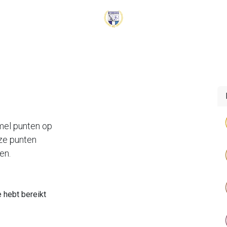
ckets & Inschrijven
Dyo Shop
Contact
mel punten op
eze punten
en.
 hebt bereikt