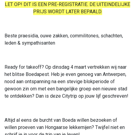
LET OP! DIT IS EEN PRE-REGISTRATIE. DE UITEINDELIJKE
PRIJS WORDT LATER BEPAALD.
Beste praesidia, ouwe zakken, commilitones, schachten,
leden & sympathisanten
Ready for takeoff? Op dinsdag 4 maart vertrekken wij naar
het blitse Boedapest. Heb je even genoeg van Antwerpen,
nood aan ontspanning na een stevige blokperiode of
gewoon zin om met een bangelijke groep een nieuwe stad
te ontdekken? Dan is deze Citytrip op jouw lijf geschreven!
Altijd al eens de burcht van Boeda willen bezoeken of
willen proeven van Hongaarse lekkernijen? Twijfel niet en
schrijf je in voor de trip van je leven!