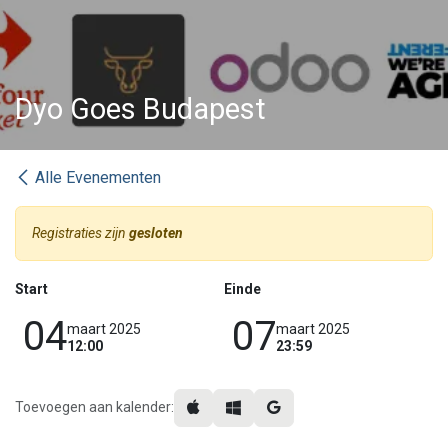
Dyo Goes Budapest
Alle Evenementen
Registraties zijn
gesloten
Start
Einde
04
07
maart 2025
maart 2025
12:00
23:59
Toevoegen aan kalender: