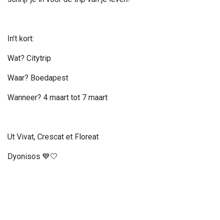
In’t kort:
Wat? Citytrip
Waar? Boedapest
Wanneer? 4 maart tot 7 maart
Ut Vivat, Crescat et Floreat
Dyonisos 💙🤍
Info omtrent het evenement